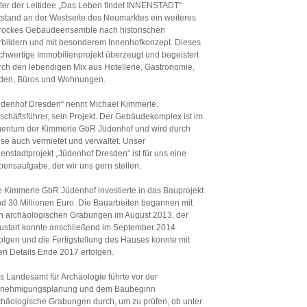
ter der Leitidee „Das Leben findet INNENSTADT“
tstand an der Westseite des Neumarktes ein weiteres
rockes Gebäudeensemble nach historischen
rbildern und mit besonderem Innenhofkonzept. Dieses
chwertige Immobilienprojekt überzeugt und begeistert
rch den lebendigen Mix aus Hotellerie, Gastronomie,
den, Büros und Wohnungen.
üdenhof Dresden“ nennt Michael Kimmerle,
schäftsführer, sein Projekt. Der Gebäudekomplex ist im
gentum der Kimmerle GbR Jüdenhof und wird durch
ese auch vermietet und verwaltet. Unser
nenstadtprojekt „Jüdenhof Dresden“ ist für uns eine
bensaufgabe, der wir uns gern stellen.
e Kimmerle GbR Jüdenhof investierte in das Bauprojekt
nd 30 Millionen Euro. Die Bauarbeiten begannen mit
n archäologischen Grabungen im August 2013, der
ustart konnte anschließend im September 2014
folgen und die Fertigstellung des Hauses konnte mit
len Details Ende 2017 erfolgen.
s Landesamt für Archäologie führte vor der
nehmigungsplanung und dem Baubeginn
chäologische Grabungen durch, um zu prüfen, ob unter