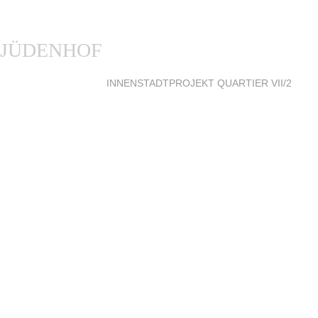
 JÜDENHOF
NAVIGATION
INNENSTADTPROJEKT QUARTIER VII/2
ÜBERSPRINGEN