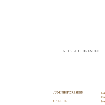
4
5
6
7
ALTSTADT DRESDEN ·
Navigation
JÜDENHOF DRESDEN
Da
überspringen
Fr
GALERIE
Ne