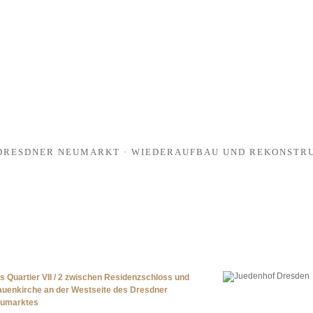
 DRESDNER NEUMARKT · WIEDERAUFBAU UND REKONSTRUK
s Quartier VII / 2 zwischen Residenzschloss und
auenkirche an der Westseite des Dresdner
umarktes