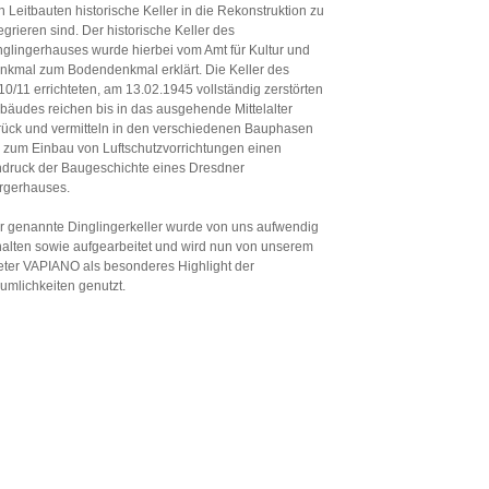
n Leitbauten historische Keller in die Rekonstruktion zu
egrieren sind. Der historische Keller des
nglingerhauses wurde hierbei vom Amt für Kultur und
nkmal zum Bodendenkmal erklärt. Die Keller des
10/11 errichteten, am 13.02.1945 vollständig zerstörten
bäudes reichen bis in das ausgehende Mittelalter
rück und vermitteln in den verschiedenen Bauphasen
s zum Einbau von Luftschutzvorrichtungen einen
ndruck der Baugeschichte eines Dresdner
rgerhauses.
r genannte Dinglingerkeller wurde von uns aufwendig
halten sowie aufgearbeitet und wird nun von unserem
eter VAPIANO als besonderes Highlight der
umlichkeiten genutzt.