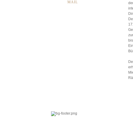
MAIL
de
int
Di
De
17
Ge
zu
bi
Ei
Bü
De
er
Mi
Rä