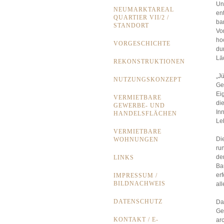
Un
NEUMARKTAREAL
en
QUARTIER VII/2 /
ba
STANDORT
Vo
ho
VORGESCHICHTE
du
Lä
REKONSTRUKTIONEN
„J
NUTZUNGSKONZEPT
Ge
Ei
VERMIETBARE
di
GEWERBE- UND
In
HANDELSFLÄCHEN
Le
VERMIETBARE
Di
WOHNUNGEN
ru
de
LINKS
Ba
er
IMPRESSUM /
BILDNACHWEIS
al
DATENSCHUTZ
Da
Ge
KONTAKT / E-
ar